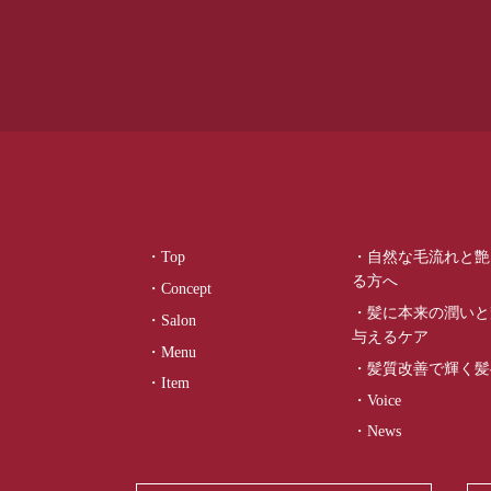
・Top
・自然な毛流れと艶
る方へ
・Concept
・髪に本来の潤いと
・Salon
与えるケア
・Menu
・髪質改善で輝く髪
・Item
・Voice
・News