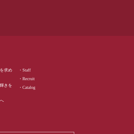
を求め
・Staff
・Recruit
輝きを
・Catalog
へ