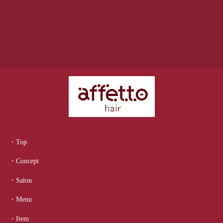
・Top
・Concept
・Salon
・Menu
・Item