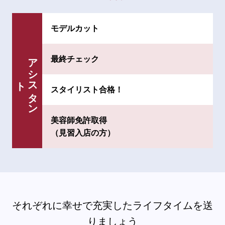
モデルカット
ア
シ
タ
ン
最終チェック
ス
ト
スタイリスト合格！
美容師免許取得
（見習入店の方）
それぞれに幸せで充実したライフタイムを送
りましょう