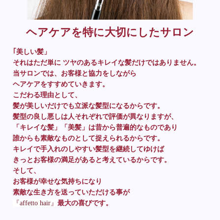
ヘアケアを特に大切にしたサロン
｢美しい髪」
それはただ単に ツヤのあるキレイな髪だけではありません。
当サロンでは、お客様と協力をしながら
ヘアケアをすすめていきます。
こだわる理由として、
髪が美しいだけでも立派な髪型になるからです。
髪型の良し悪しは人それぞれで評価が異なりますが、
「キレイな髪」「美髪」は昔から普遍的なものであり
誰からも素敵なものとして捉えられるからです。
キレイで手入れのしやすい髪型を継続してゆけば
きっとお客様の満足があると考えているからです。
そして、
お客様が幸せな気持ちになり
素敵な生き方を送っていただける事が
『affetto hair』
最大の喜びです。