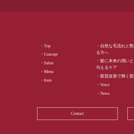
・Top
・自然な毛流れと艶
る方へ
・Concept
・髪に本来の潤いと
・Salon
与えるケア
・Menu
・髪質改善で輝く髪
・Item
・Voice
・News
Contact