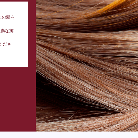
なたの髪を
損傷な施
くださ